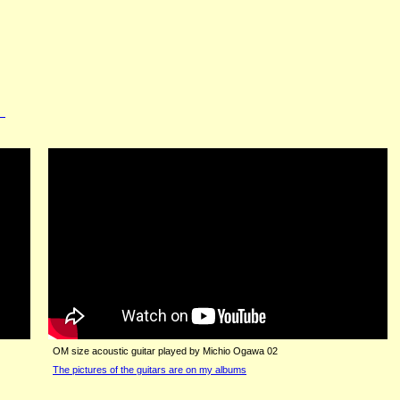
。
OM size acoustic guitar played by Michio Ogawa 02
The pictures of the guitars are on my albums