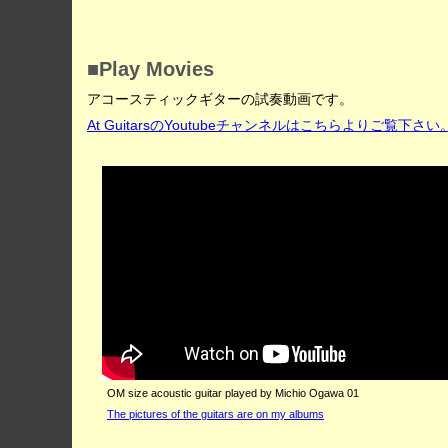
■Play Movies
アコースティックギターの試奏動画です。
At GuitarsのYoutubeチャンネルはこちらよりご覧下さい
OM size acoustic guitar played by Michio Ogawa 01
The pictures of the guitars are on my albums