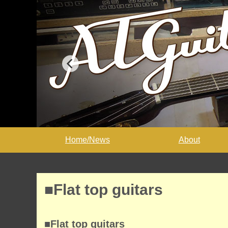
Home/News
About
■Flat top guitars
■Flat top guitars