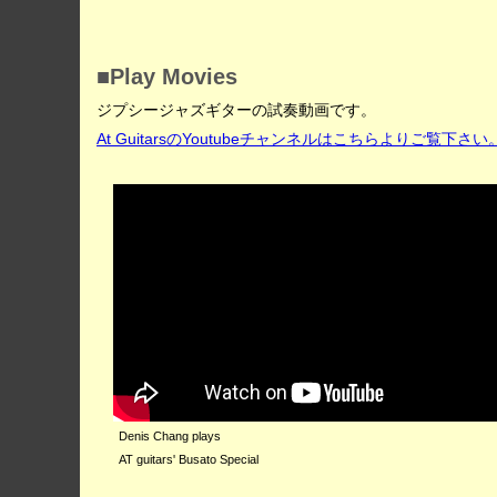
■Play Movies
ジプシージャズギターの試奏動画です。
At GuitarsのYoutubeチャンネルはこちらよりご覧下さい
Denis Chang plays
AT guitars' Busato Special