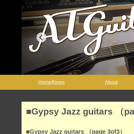
Home/News
About
■Gypsy Jazz guitars （p
■Gypsy Jazz guitars （page 3of3）