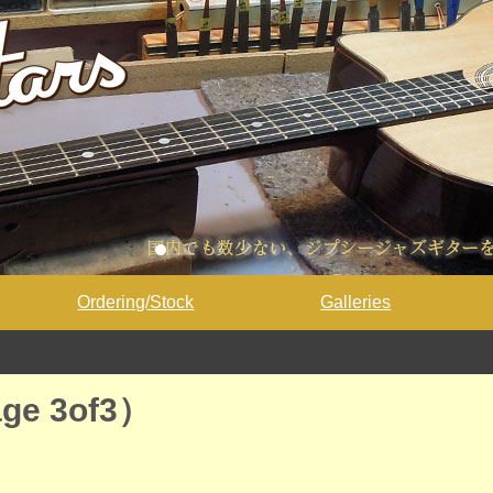
Ordering/Stock
Galleries
age 3of3）