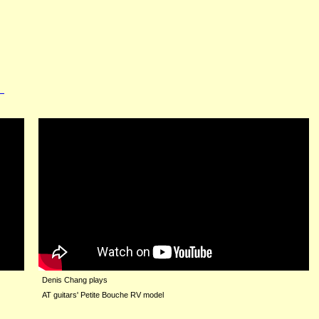
。
Denis Chang plays
AT guitars' Petite Bouche RV model